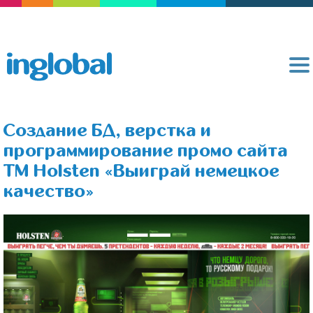
Создание БД, верстка и
программирование промо сайта
ТМ Holsten «Выиграй немецкое
качество»